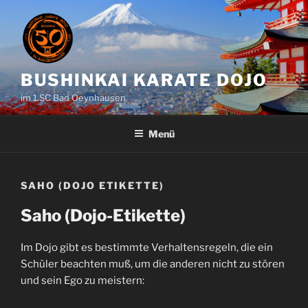
Zum
Inhalt
springen
BUSHINKAI KARATE DOJO
im 1.SC Bad Oeynhausen
Menü
SAHO (DOJO ETIKETTE)
Saho (Dojo-Etikette)
Im Dojo gibt es bestimmte Verhaltensregeln, die ein
Schüler beachten muß, um die anderen nicht zu stören
und sein Ego zu meistern: