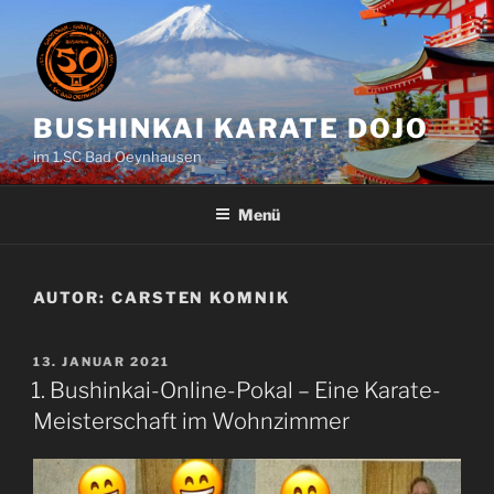
Zum
Inhalt
springen
BUSHINKAI KARATE DOJO
im 1.SC Bad Oeynhausen
Menü
AUTOR:
CARSTEN KOMNIK
VERÖFFENTLICHT
13. JANUAR 2021
AM
1. Bushinkai-Online-Pokal – Eine Karate-
Meisterschaft im Wohnzimmer