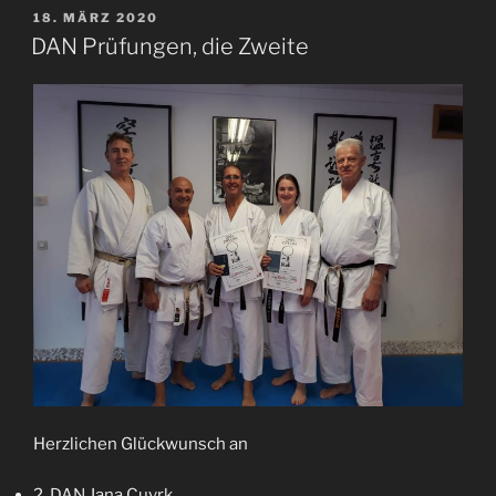
VERÖFFENTLICHT
18. MÄRZ 2020
AM
DAN Prüfungen, die Zweite
Herzlichen Glückwunsch an
2. DAN Jana Cuvrk