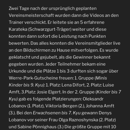
Zwei Tage nach der ursprünglich geplanten
Vereinsmeisterschaft wurden dann die Videos an den
Trainer verschickt. Er leitete sie an 5 erfahrene
Karateka (Schwarzgurt-Träger) weiter und diese
konnten dann sofort die Leistung nach Punkten
bewerten. Das alles konnten die Vereinsmitglieder live
an den Bildschirmen zu Hause mitverfolgen. Es wurde
geklatscht und gejubelt, als die Gewinner bekannt
gegeben wurden. Jeder Teilnehmer bekam eine
Urkunde und die Plätze 1 bis 3 durften sich sogar über
Werre-Park-Gutscheine freuen: 1. Gruppe (
Minis
Kinder bis 9. Kyu)
: 1. Platz: Lena Difort, 2. Platz: Luise
Amft, 3.Platz: Josie Elgert. In der 2. Gruppe (
Kinder bis 7
Kyu)
gab es folgende Platzierungen: Oleksandr
Lobanov (1. Platz), Viktoria Bergen (2.), Johanna Amft
(3.). Bei den
Erwachsenen bis 7. Kyu
gewann Denys
Lobanov vor seiner Frau Olga Raznoshynska (2. Platz)
und Sabine Pönnighaus (3.) Die größte Gruppe mit 10