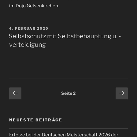
im Dojo Gelsenkirchen.
VERÖFFENTLICHT
4. FEBRUAR 2020
AM
Selbstschutz mit Selbstbehauptung u. -
verteidigung
Seitennummerierung
Vorherige
Näch
Seite
2
Seite
Seit
der
Beiträge
NEUESTE BEITRÄGE
Erfolge bei der Deutschen Meisterschaft 2026 der