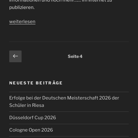
publizieren.
„Unsere
weiterlesen
neue
Homepage“
Seitennummerierung
Vorherige
Seite
4
Seite
der
Beiträge
NEUESTE BEITRÄGE
Erfolge bei der Deutschen Meisterschaft 2026 der
Schüler in Riesa
Düsseldorf Cup 2026
Cologne Open 2026