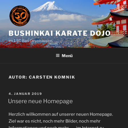
Zum
Inhalt
springen
BUSHINKAI KARATE DOJO
im 1.SC Bad Oeynhausen
Menü
AUTOR:
CARSTEN KOMNIK
VERÖFFENTLICHT
4. JANUAR 2019
AM
Unsere neue Homepage
Herzlich willkommen auf unserer neuen Homepage.
Ziel war es nicht, noch mehr Bilder, noch mehr
Informationen und noch mehr…… im Internet zu