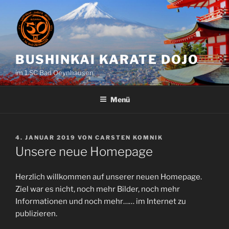
Zum
Inhalt
springen
BUSHINKAI KARATE DOJO
im 1.SC Bad Oeynhausen
Menü
VERÖFFENTLICHT
4. JANUAR 2019
VON
CARSTEN KOMNIK
AM
Unsere neue Homepage
Herzlich willkommen auf unserer neuen Homepage.
Ziel war es nicht, noch mehr Bilder, noch mehr
Informationen und noch mehr…… im Internet zu
publizieren.