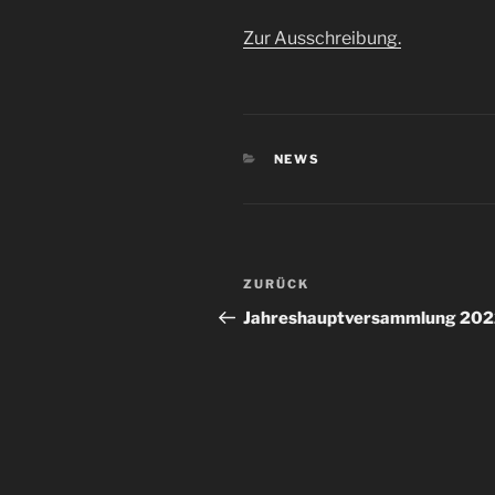
Zur Ausschreibung.
KATEGORIEN
NEWS
Beitragsnavigation
Vorheriger
ZURÜCK
Beitrag
Jahreshauptversammlung 20