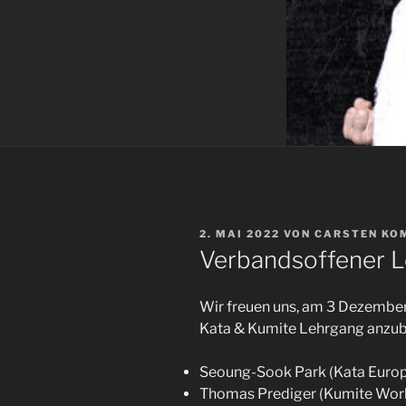
VERÖFFENTLICHT
2. MAI 2022
VON
CARSTEN KO
AM
Verbandsoffener 
Wir freuen uns, am 3 Dezember
Kata & Kumite Lehrgang anzub
Seoung-Sook Park (Kata Europ
Thomas Prediger (Kumite Worl